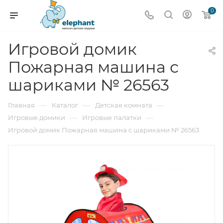
0
Игровой домик
Пожарная машина с
шариками № 26563
—
—
—
Главная
Каталог
Детская комната
—
—
Игровые домики
Игровые палатки
Игровой домик Пожарная машина с шариками № 26563