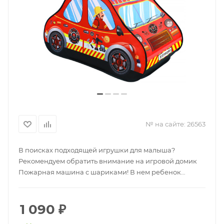
№ на сайте:
26563
В поисках подходящей игрушки для малыша?
Рекомендуем обратить внимание на игровой домик
Пожарная машина с шариками! В нем ребенок
сможет не только играть, но и развиваться, учась
координации движений и моторики. Если же вы
ищете детский домик для игры с шариками, то также
1 090
₽
обратите внимание на данную модель, которая