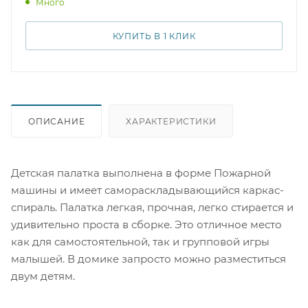
Много
понравится каждому ребенку. А еще у нас есть в
продаже игрушечная Пожарная машина с каталкой
для шариков – отличный подарок для маленького
КУПИТЬ В 1 КЛИК
любителя автомобильной тематики! Не упустите
возможность порадовать своего ребенка
современной, интересной и полезной игрушкой.
ОПИСАНИЕ
ХАРАКТЕРИСТИКИ
Детская палатка выполнена в форме Пожарной
машины и имеет самораскладывающийся каркас-
спираль. Палатка легкая, прочная, легко стирается и
удивительно проста в сборке. Это отличное место
как для самостоятельной, так и групповой игры
малышей. В домике запросто можно разместиться
двум детям.