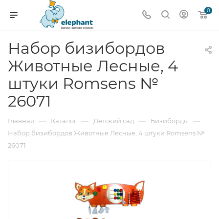
0
Набор бизибордов
Животные Лесные, 4
штуки Romsens №
26071
—
—
—
—
Главная
Каталог
Детский сад
Бизиборды
Набор бизибордов Животные Лесные, 4 штуки Romsens №
26071