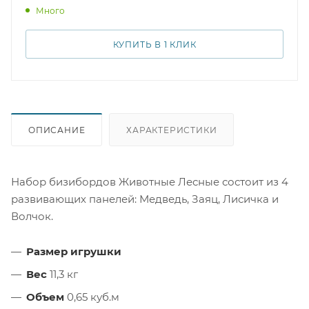
Много
бытовым навыкам, как завязывание шнурков,
открывание и закрывание замков, ребенок сможет
научиться устному счету, узнает все цвета радуги и
КУПИТЬ В 1 КЛИК
познакомится с геометрическими формами.
ОПИСАНИЕ
ХАРАКТЕРИСТИКИ
Набор бизибордов Животные Лесные состоит из 4
развивающих панелей: Медведь, Заяц, Лисичка и
Волчок.
Размер игрушки
Вес
11,3 кг
Объем
0,65 куб.м