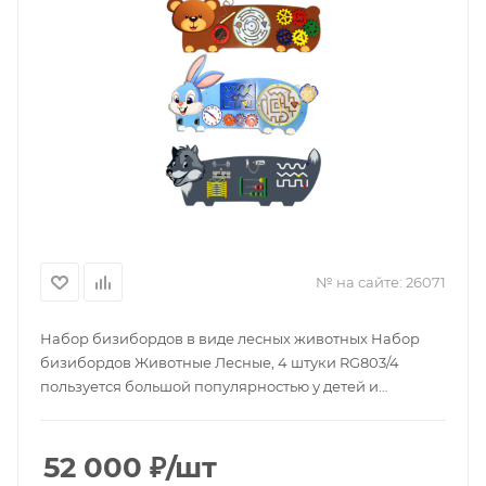
№ на сайте:
26071
Набор бизибордов в виде лесных животных Набор
бизибордов Животные Лесные, 4 штуки RG803/4
пользуется большой популярностью у детей и
родителей. Ребенок будет охотно играть с любимыми
зверюшками и познавать мир благодаря аксессуарам,
которые закреплены на декоративных панелях.
52 000
₽
/шт
Благодаря занятиям малыш научится таким важным