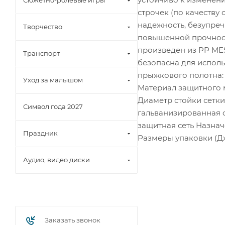
Сюжетно-ролевые игры
строчек (по качеству 
надежность, безупреч
Творчество
повышенной прочност
произведен из PP ME
Транспорт
безопасна для исполь
прыжкового полотна: 
Уход за малышом
Материал защитного ма
Диаметр стойки сетки:
Символ года 2027
гальванизированная ст
защитная сеть Назначе
Праздник
Размеры упаковки (ДхШх
Аудио, видео диски
Заказать звонок