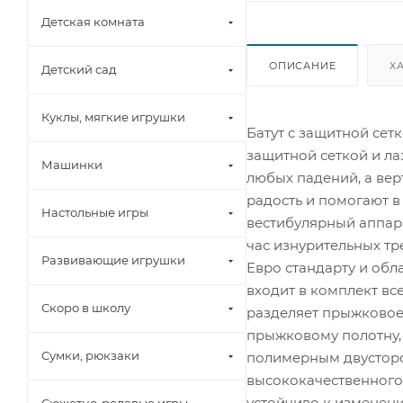
Детская комната
ОПИСАНИЕ
Х
Детский сад
Куклы, мягкие игрушки
Батут с защитной сет
защитной сеткой и ла
Машинки
любых падений, а вер
радость и помогают в
Настольные игры
вестибулярный аппара
час изнурительных тре
Развивающие игрушки
Евро стандарту и об
входит в комплект вс
Скоро в школу
разделяет прыжковое 
прыжковому полотну, 
Сумки, рюкзаки
полимерным двусторо
высококачественного 
устойчиво к изменени