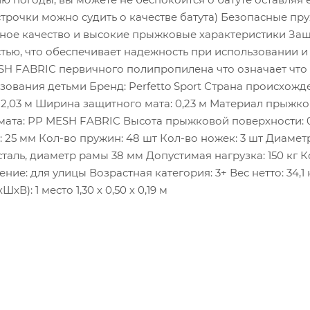
строчки можно судить о качестве батута) Безопасные пру
ное качество и высокие прыжковые характеристики Защи
ью, что обеспечивает надежность при использовании и
SH FABRIC первичного полипропилена что означает что 
зования детьми Бренд: Perfetto Sport Страна происхожд
2,03 м Ширина защитного мата: 0,23 м Материал прыжко
та: PP MESH FABRIC Высота прыжковой поверхности: 0,51 
 25 мм Кол-во пружин: 48 шт Кол-во ножек: 3 шт Диаметр
аль, диаметр рамы 38 мм Допустимая нагрузка: 150 кг Ко
ние: для улицы Возрастная категория: 3+ Вес нетто: 34,1 
В): 1 место 1,30 х 0,50 х 0,19 м