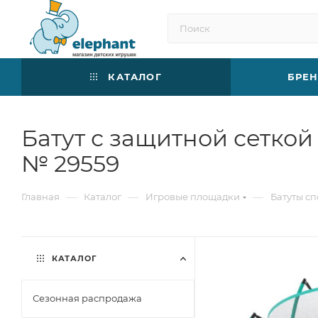
КАТАЛОГ
БРЕ
Батут с защитной сеткой
№ 29559
—
—
—
Главная
Каталог
Игровые площадки
Батуты с
КАТАЛОГ
Сезонная распродажа