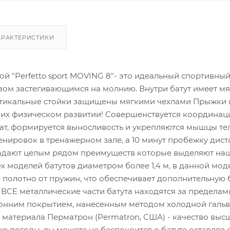
АРАКТЕРИСТИКИ
кой "Perfetto sport MOVING 8"- это идеальный спортивны
зом застегивающимся на молнию. Внутри батут имеет м
тикальные стойки защищены мягкими чехлами Прыжки на
 их физическом развитии! Совершенствуется координаци
т, формируется выносливость и укрепляются мышцы тела
нировок в тренажерном зале, а 10 минут пробежку дистан
ладают целым рядом преимуществ которые выделяют наши
ех моделей батутов диаметром более 1,4 м, в данной мо
полотно от пружин, что обеспечивает дополнительную б
ВСЕ металлические части батута находятся за пределами
нним покрытием, нанесенным методом холодной гальв
материала Перматрон (Permatron, США) - качество выс
ю погоды, вы можете не беспокоится о батуте оставляя е