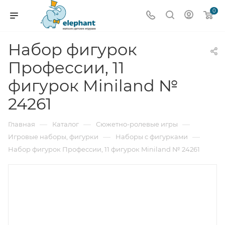
0
Набор фигурок
Профессии, 11
фигурок Miniland №
24261
—
—
—
Главная
Каталог
Сюжетно-ролевые игры
—
—
Игровые наборы, фигурки
Наборы с фигурками
Набор фигурок Профессии, 11 фигурок Miniland № 24261