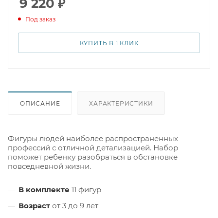
9 220
₽
приобрести эти фигурки Handicapeped Figures
Под заказ
Miniland и порадовать своего ребенка. Все фигурки
выполнены в ярких цветах и с любовью к деталям.
КУПИТЬ В 1 КЛИК
ОПИСАНИЕ
ХАРАКТЕРИСТИКИ
Фигуры людей наиболее распространенных
профессий с отличной детализацией. Набор
поможет ребенку разобраться в обстановке
повседневной жизни.
В комплекте
11 фигур
Возраст
от 3 до 9 лет