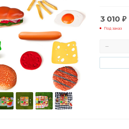
моторику. В на
безопасного п
использовании
3 010
₽
разбирать эти
Под заказ