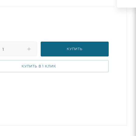
бор входит целых 19 деталей, которые выполнены из
ластика, что делает их прочными и надежными в
. Ваш малыш с удовольствием будет собирать и
 детали, создавая свои уникальные конструкции.
КУПИТЬ
КУПИТЬ В 1 КЛИК