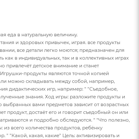
ая еда в натуральную величину.
ания и здоровых привычек, играя. все продукты
вании, все детали легко моются; предназначен для
 как в индивидуальных, так и в коллективных играх
о привлечёт детское внимание и станет
. Игрушки-продукты являются точной копией
али можно складывать между собой, например,
ия дидактических игр, например: " "Съедобное,
олученные знания. Ход игры: разложите продукты и
во выбранных вами предметов зависит от возрастных
т продукт, достаёт его и говорит съедобный он или
атриваются и подробно обследуются. " "Что полезно,
ы: из всего количества продуктов, ребёнку
 " "Какой, какая, какие" Цель: активизировать и