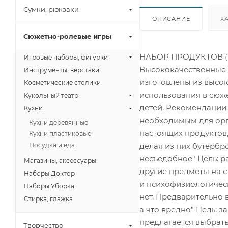
Сумки, рюкзаки
ОПИСАНИЕ
Х
Сюжетно-ролевые игры
НАБОР ПРОДУКТОВ (19 
Игровые наборы, фигурки
Высококачественные 
Инструменты, верстаки
изготовлены из высок
Косметические столики
использования в сюже
Кукольный театр
детей. Рекомендации 
Кухни
необходимым для орга
Кухни деревянные
настоящих продуктов
Кухни пластиковые
делая из них бутербр
Посудка и еда
несъедобное" Цель: р
Магазины, аксессуары
другие предметы на с
Наборы Доктор
и психофизиологическ
Наборы Уборка
нет. Предварительно 
Стирка, глажка
а что вредно" Цель: з
предлагается выбрать
Творчество