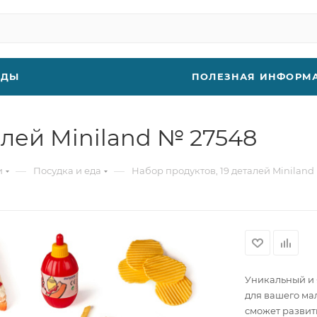
НДЫ
ПОЛЕЗНАЯ ИНФОРМ
алей Miniland № 27548
—
—
и
Посудка и еда
Набор продуктов, 19 деталей Miniland
Уникальный и 
для вашего ма
сможет развит