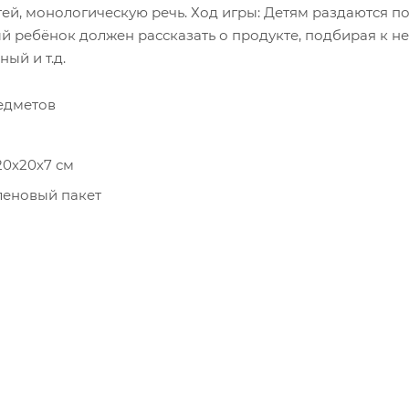
тей, монологическую речь. Ход игры: Детям раздаются п
дый ребёнок должен рассказать о продукте, подбирая к 
ный и т.д.
едметов
0х20х7 см
еновый пакет