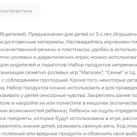
АРАКТЕРИСТИКИ
деталей). Предназначен для детей от 3-х лет; Игрушечн
и долговечные материалы. Наслаждайтесь изучением пит
окачественной резины и пластмассы; удобен в использо
тно-ролевых и дидактических играх; можно использовать
для родителей и педагогов: Набор продуктов непременн
низации сюжетно-ролевых игр "Магазин", "Семья" и т.д
, с соблюдением пропорций. Кроме того, некоторые дет
од. Набор продуктов можно использовать и для проведен
азвивать у детей сенсорные чувства. Закреплять ранее п
толе и накройте их или поместите в мешочек (количест
их возможностей ребенка). Ребёнок на ощупь определяе
все предметы, которые будут использованы в игре, рассм
акреплять знания детей, развивать связную речь. Ход игр
 полезные или вредные продукты и объяснить свой выбор.