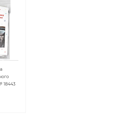
а
ного
№ 18443