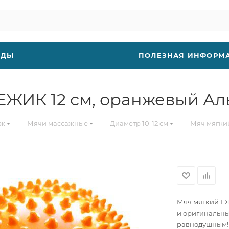
НДЫ
ПОЛЕЗНАЯ ИНФОРМ
ЖИК 12 см, оранжевый Аль
—
—
—
аж
Мячи массажные
Диаметр 10-12 см
Мяч мягки
Мяч мягкий ЕЖ
и оригинальны
равнодушным! 