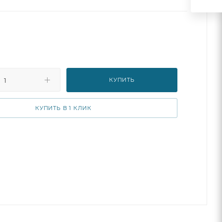
одит для игр и развлечений. С таким ярким и
м, ваши игры станут еще веселее и увлекательнее. А
 дизайн в виде ежика придется по вкусу как детям,
. К тому же, этот мяч также и массажный!
КУПИТЬ
КУПИТЬ В 1 КЛИК