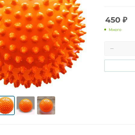
идеально подх
нарядным мячо
его интересный
450
₽
так и взрослым
Много