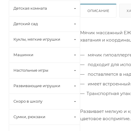
Детская комната
ОПИСАНИЕ
Х
Детский сад
Мячик массажный ЕЖИ
Куклы, мягкие игрушки
хватания и координац
мячик гипоаллерг
Машинки
подходит для испо
Настольные игры
поставляется в на
имеет встроенный
Развивающие игрушки
Транспортная упако
Скоро в школу
Развивает мелкую и к
Сумки, рюкзаки
цветовое восприятие.