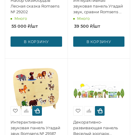
Набор бизибордов
Интерактивная
Лесная сказка Romsens
звуковая панель Угадай
№ 29202
звук, сравни Romsens №
29188
Много
Много
55 000
₽
/шт
39 500
₽
/шт
В КОРЗИНУ
В КОРЗИНУ
Интерактивная
Декоративно-
звуковая панель Угадай
развивающая панель
звук Romsens № 29187
Веселый зоопарк