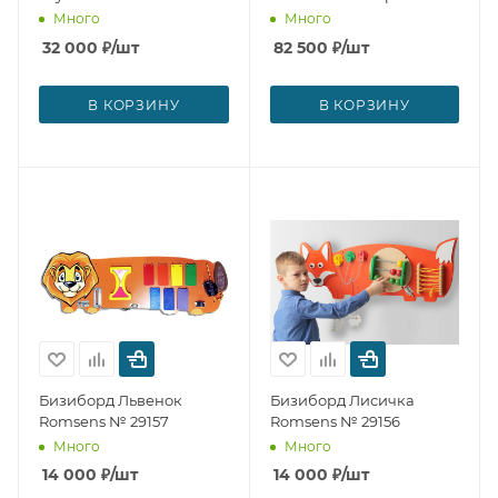
Romsens № 29173
Много
Много
32 000
₽
/шт
82 500
₽
/шт
В КОРЗИНУ
В КОРЗИНУ
Бизиборд Львенок
Бизиборд Лисичка
Romsens № 29157
Romsens № 29156
Много
Много
14 000
₽
/шт
14 000
₽
/шт