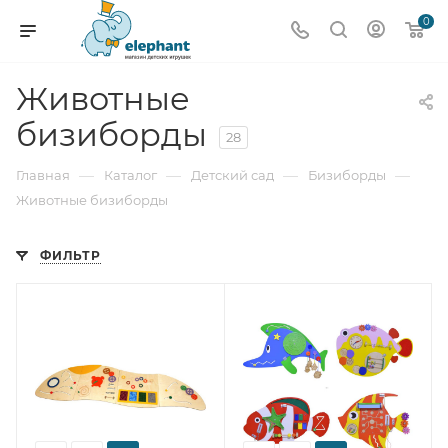
0
Животные
бизиборды
28
—
—
—
—
Главная
Каталог
Детский сад
Бизиборды
Животные бизиборды
ФИЛЬТР