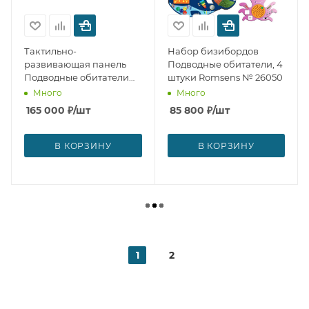
Тактильно-
Набор бизибордов
развивающая панель
Подводные обитатели, 4
Подводные обитатели
штуки Romsens № 26050
Romsens № 26051
Много
Много
165 000
₽
/шт
85 800
₽
/шт
В КОРЗИНУ
В КОРЗИНУ
1
2