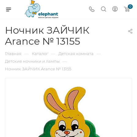
0
Ночник ЗАЙЧИК
Arance № 13155
—
—
—
Главная
Каталог
Детская комната
—
Детские ночники и лампы
Ночник ЗАЙЧИК Arance № 13155