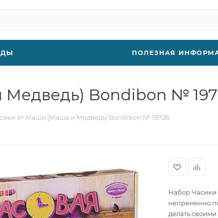
НДЫ
ПОЛЕЗНАЯ ИНФОРМ
 Медведь) Bondibon № 197
сики от Маши (Маша и Медведь) Bondibon № 19726
Набор Часики 
непременно по
делать своими 