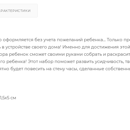
АРАКТЕРИСТИКИ
о оформляется без учета пожеланий ребенка... Только п
ь в устройстве своего дома! Именно для достижения э
ора ребенок сможет своими руками собрать и раскраси
го ребенка! Этот набор поможет развить усидчивость, т
тно будет повесить на стену часы, сделанные собствен
,5х5 см