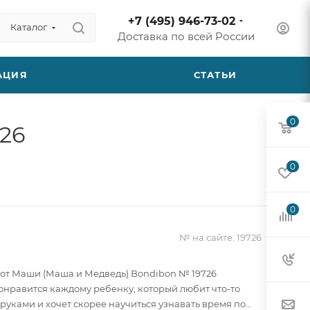
+7 (495) 946-73-02
Каталог
Доставка по всей России
АЦИЯ
СТАТЬИ
0
26
0
0
№ на сайте:
19726
от Маши (Маша и Медведь) Bondibon № 19726
нравится каждому ребенку, который любит что-то
руками и хочет скорее научиться узнавать время по