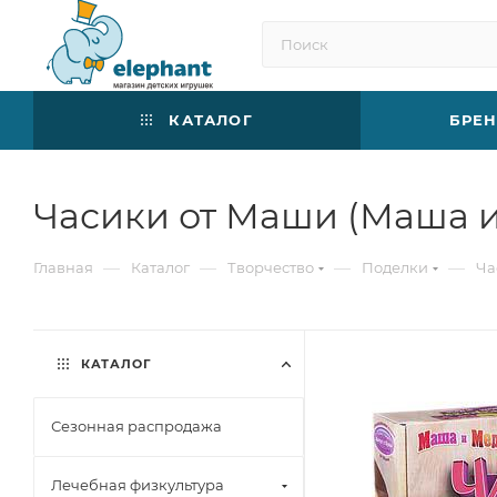
КАТАЛОГ
БРЕ
Часики от Маши (Маша и
—
—
—
—
Главная
Каталог
Творчество
Поделки
Ча
КАТАЛОГ
Сезонная распродажа
Лечебная физкультура