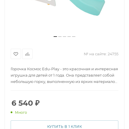
№ на сайте:
24755
Горочка Космос Edu-Play - это красочная и интересная
игрушка для детей от 1 года. Она представляет собой
небольшую горку, выполненную из ярких материалов
с космическими элементами. Игрушка стимулирует
развитие координации движений, помогает укрепить
мышцы ребенка, а также развивает воображение и
6 540
₽
интерес к исследованию окружающего мира. Горочка
Много
Космос Edu-Play привлечет внимание вашего малыша
и станет любимым развлечением на долгое время.
КУПИТЬ В 1 КЛИК