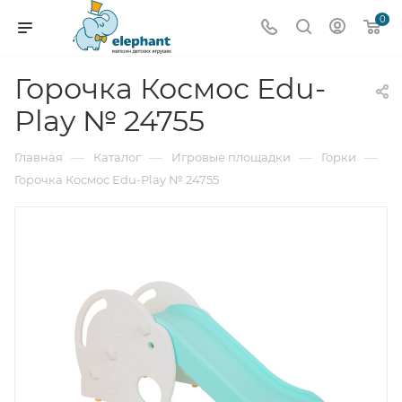
0
Горочка Космос Edu-
Play № 24755
—
—
—
—
Главная
Каталог
Игровые площадки
Горки
Горочка Космос Edu-Play № 24755