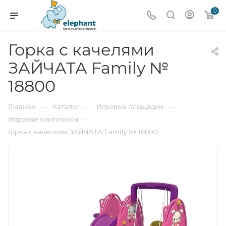
0
Горка с качелями
ЗАЙЧАТА Family №
18800
—
—
—
Главная
Каталог
Игровые площадки
—
Игровые комплексы
Горка с качелями ЗАЙЧАТА Family № 18800