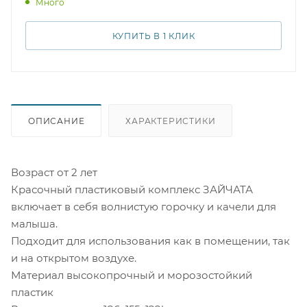
Много
уровень экстремальных ощущений - здесь каждый
найдет свое удовольствие, независимо от возраста.
КУПИТЬ В 1 КЛИК
ОПИСАНИЕ
ХАРАКТЕРИСТИКИ
Возраст от 2 лет
Красочный пластиковый комплекс ЗАЙЧАТА
включает в себя волнистую горочку и качели для
малыша.
Подходит для использования как в помещении, так
и на открытом воздухе.
Материал высокопрочный и морозостойкий
пластик