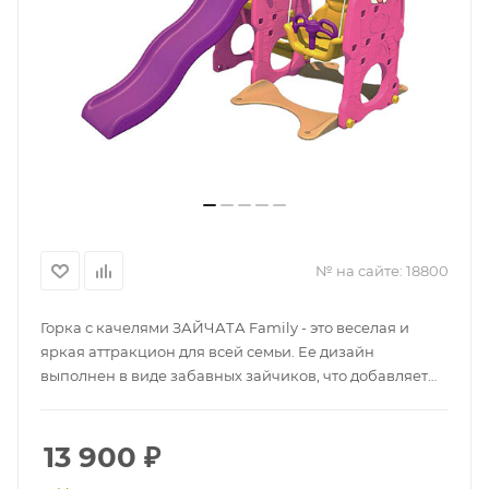
№ на сайте:
18800
Горка с качелями ЗАЙЧАТА Family - это веселая и
яркая аттракцион для всей семьи. Ее дизайн
выполнен в виде забавных зайчиков, что добавляет
еще большего веселья и поднимает настроение.
Качели двигаются в небольшую высоту, а горка
спускает пассажиров с определенной скоростью,
13 900
₽
ощущения от которой просто незабываемы. Новый