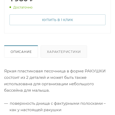
ракушка Paradiso - это одновременно 2 песочницы,
Достаточно
что значит, веселье будет удвоено!
КУПИТЬ В 1 КЛИК
ОПИСАНИЕ
ХАРАКТЕРИСТИКИ
Яркая пластиковая песочница в форме РАКУШКИ
состоит из 2 деталей и может быть также
использована для организации небольшого
бассейна для малыша.
поверхность днища с фактурными полосками –
как у настоящей ракушки