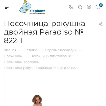
0
Песочница-ракушка
двойная Paradiso №
822-1
—
—
—
Главная
Каталог
Игровые площадки
—
—
Песочницы
Песочницы пластиковые
—
Песочницы-бассейны
Песочница-ракушка двойная Paradiso № 822-1