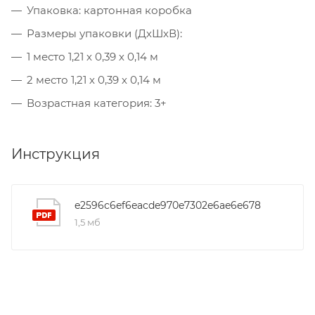
Упаковка: картонная коробка
Размеры упаковки (ДхШхВ):
1 место 1,21 х 0,39 х 0,14 м
2 место 1,21 х 0,39 х 0,14 м
Возрастная категория: 3+
Инструкция
e2596c6ef6eacde970e7302e6ae6e678
1,5 мб