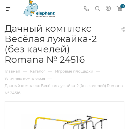
0
Дачный комплекс
Весёлая лужайка-2
(без качелей)
Romana № 24516
—
—
—
Главная
Каталог
Игровые площадки
—
Уличные комплексы
Дачный комплекс Весёлая лужайка-2 (без качелей) Romana
№ 24516