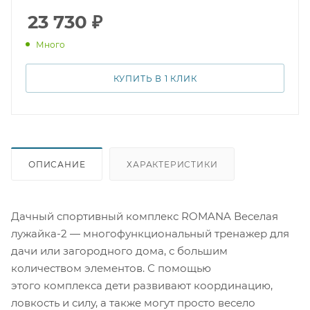
времяпровождения: просторные номера с
удобствами, оборудованные кухни, собственная баня
23 730
₽
и терраса с видом на живописный лес. Для любителей
Много
активного отдыха на территории есть места для
барбекю, спортивная площадка и озеро с
возможностью рыбной ловли. Отдохнуть от городской
КУПИТЬ В 1 КЛИК
суеты и насладиться чистым воздухом приглашают в
дачный комплекс "Весёлая лужайка-2"!
ОПИСАНИЕ
ХАРАКТЕРИСТИКИ
Дачный спортивный комплекс ROMANA Веселая
лужайка-2 — многофункциональный тренажер для
дачи или загородного дома, с большим
количеством элементов. С помощью
этого комплекса дети развивают координацию,
ловкость и силу, а также могут просто весело