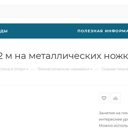
НДЫ
ПОЛЕЗНАЯ ИНФОРМ
2 м на металлических нож
—
—
стика и спорт
Гимнастические скамейки
Скамья гимна
Занятия на ги
интереснее ур
Можно использ