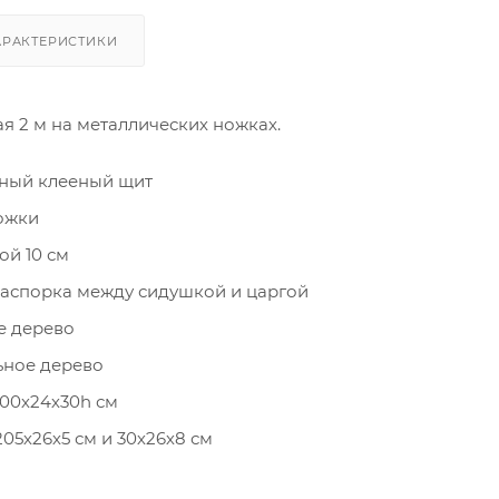
АРАКТЕРИСТИКИ
я 2 м на металлических ножках.
нный клееный щит
ожки
ой 10 см
распорка между сидушкой и царгой
е дерево
ьное дерево
00х24х30h см
05х26х5 см и 30х26х8 см