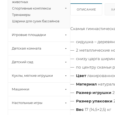
животных
Спортивные комплексы
ОПИСАНИЕ
Х
Тренажеры
Шарики для сухих бассейнов
Скамья гимнастическа
Игровые площадки
сидушка – деревя
Детская комната
2 металлические н
снизу царга ширин
Детский сад
по центру скамьи 
Цвет
лакированно
Куклы, мягкие игрушки
Материал
натурал
Машинки
Размер игрушки
2
Размер упаковки
2
Настольные игры
Вес
17 (14,5+2,5) кг