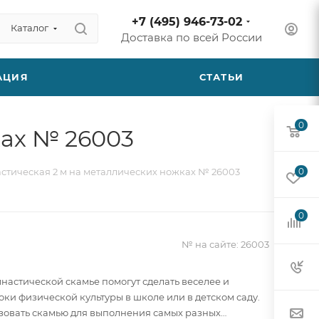
+7 (495) 946-73-02
Каталог
Доставка по всей России
АЦИЯ
СТАТЬИ
0
ках № 26003
стическая 2 м на металлических ножках № 26003
0
0
№ на сайте:
26003
мнастической скамье помогут сделать веселее и
оки физической культуры в школе или в детском саду.
овать скамью для выполнения самых разных