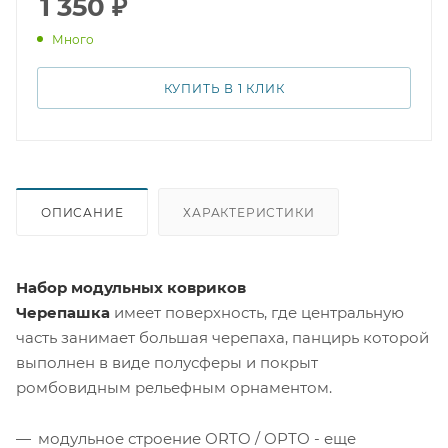
1 350
₽
ребенок сможет играть и учиться на этом модульном
Много
коврике, который был специально разработан для
детей.
КУПИТЬ В 1 КЛИК
ОПИСАНИЕ
ХАРАКТЕРИСТИКИ
Набор модульных ковриков
Черепашка
имеет поверхность, где центральную
часть занимает большая черепаха, панцирь которой
выполнен в виде полусферы и покрыт
ромбовидным рельефным орнаментом.
модульное строение ОRTO / ОРТО - еще