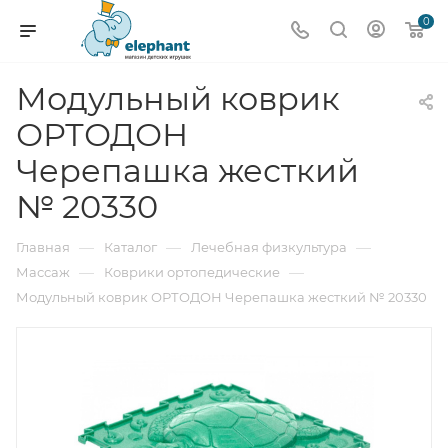
0
Модульный коврик
ОРТОДОН
Черепашка жесткий
№ 20330
—
—
—
Главная
Каталог
Лечебная физкультура
—
—
Массаж
Коврики ортопедические
Модульный коврик ОРТОДОН Черепашка жесткий № 20330