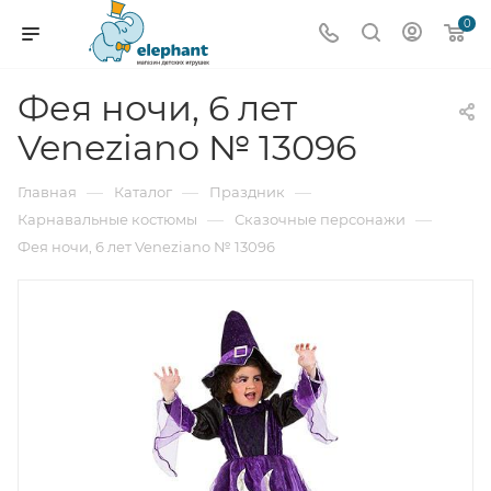
0
Фея ночи, 6 лет
Veneziano № 13096
—
—
—
Главная
Каталог
Праздник
—
—
Карнавальные костюмы
Сказочные персонажи
Фея ночи, 6 лет Veneziano № 13096