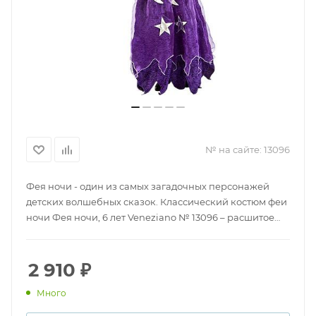
№ на сайте:
13096
Фея ночи - один из самых загадочных персонажей
детских волшебных сказок. Классический костюм феи
ночи Фея ночи, 6 лет Veneziano № 13096 – расшитое
звездами фиолетовое платье и такой же колпак с
пряжкой. В таком наряде девочка обязательно
привлечет внимание всех гостей праздника и
2 910
₽
почувствует себя звездой. Наряд подойдет для
Много
праздника, фотосессии или выступления на сцене с
танцевальным номером. Оригинальный костюм