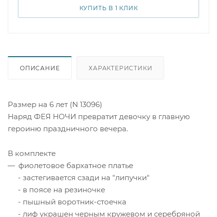
обязательно понравится девочкам, которые любят все
КУПИТЬ В 1 КЛИК
таинственное и загадочное.
ОПИСАНИЕ
ХАРАКТЕРИСТИКИ
Размер на 6 лет (N 13096)
Наряд ФЕЯ НОЧИ превратит девочку в главную
героиню праздничного вечера.
В комплекте
фиолетовое бархатное платье
- застегивается сзади на "липучки"
- в поясе на резиночке
- пышный воротник-стоечка
- лиф украшен черным кружевом и серебряной