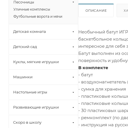
Песочницы
Уличные комплексы
ОПИСАНИЕ
Х
Футбольные ворота и мячи
Необычный батут ИГРО
Детская комната
баскетбольное кольцо
интересное для себя 
Детский сад
Батут выполнен из о
поверхность и удобн
Куклы, мягкие игрушки
В комплекте
- батут
Машинки
- воздухонагнетатель
- сумка для хранения
Настольные игры
- пластиковые колыш
- пластиковые колыш
Развивающие игрушки
- 30 пластиковых шар
- ремкомплект (по дв
Скоро в школу
- инструкция на русс