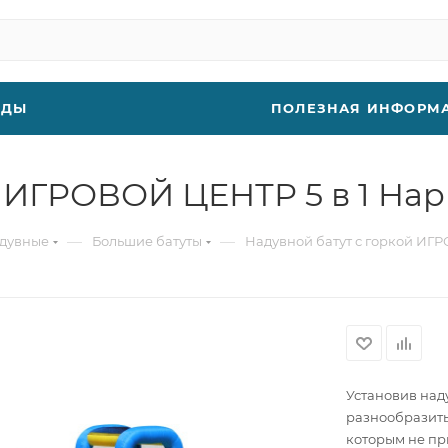
НДЫ
ПОЛЕЗНАЯ ИНФОРМ
й ИГРОВОЙ ЦЕНТР 5 в 1 Ha
—
—
адувные
Большие батуты
Надувной батут с горкой ИГ
Установив над
разнообразить 
которым не пр