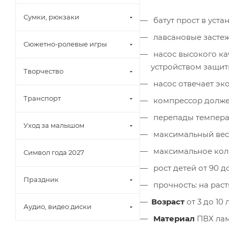
Сумки, рюкзаки
батут прост в уста
лавсановые засте
Сюжетно-ролевые игры
насос высокого ка
устройством защи
Творчество
насос отвечает эк
Транспорт
компрессор должен
перепады температ
Уход за малышом
максимальный вес п
максимальное коли
Символ года 2027
рост детей от 90 до
Праздник
прочность: на растя
Возраст
от 3 до 10 
Аудио, видео диски
Материал
ПВХ лам