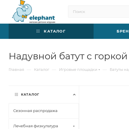
КАТАЛОГ
БРЕ
Надувной батут с горко
—
—
—
Главная
Каталог
Игровые площадки
Батуты н
КАТАЛОГ
Сезонная распродажа
Лечебная физкультура