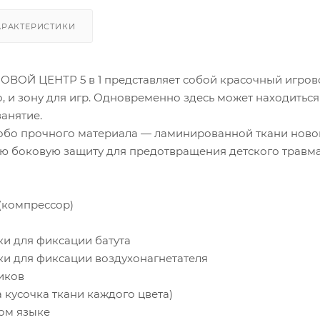
АРАКТЕРИСТИКИ
ВОЙ ЦЕНТР 5 в 1 представляет собой красочный игровой ц
, и зону для игр. Одновременно здесь может находитьс
занятие.
собо прочного материала — ламинированной ткани нов
ую боковую защиту для предотвращения детского травма
 (компрессор)
ки для фиксации батута
ки для фиксации воздухонагнетателя
иков
а кусочка ткани каждого цвета)
ком языке