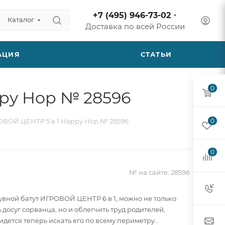
+7 (495) 946-73-02
Каталог
Доставка по всей России
АЦИЯ
СТАТЬИ
0
ppy Hop № 28596
РОВОЙ ЦЕНТР 5 в 1 Happy Hop № 28596
0
0
№ на сайте:
28596
увной батут ИГРОВОЙ ЦЕНТР 6 в 1, можно не только
досуг сорванца, но и облегчить труд родителей,
идется теперь искать его по всему периметру