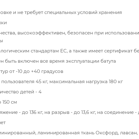
новке и не требует специальных условий хранения
жки
чества, высокоэффективен, безопасен при использован
ты
ологическим стандартам ЕС, а также имеет сертификат б
 быть включен все время эксплуатации батута
ур от -10 до +40 градусов
ользователя 45 кг, максимальная нагрузка 180 кг
чество детей - 4
 150 см
жение - до 136 кг, на разрыв - до 13,6 кг, на соединение - 
лет
инированный, ламинированная ткань Оксфорд, лавсан,