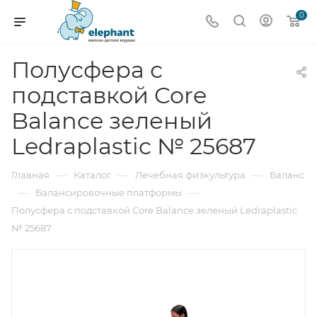
0
Полусфера с
подставкой Core
Balance зеленый
Ledraplastic № 25687
—
—
—
Главная
Каталог
Лечебная физкультура
Баланс
—
—
Балансировочные платформы
Полусфера с подставкой Core Balance зеленый Ledraplastic
№ 25687