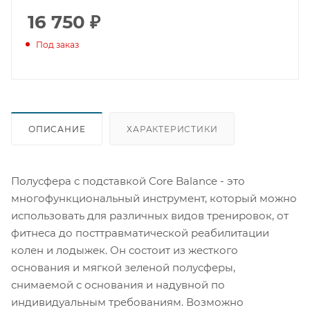
занятий физкультурой, ребенок и взрослый могут
развить свои общие физические качества, а также
16 750
₽
скорректировать проблемные зоны фигуры, стать
Под заказ
бодрее и энергичнее. Эта устойчивая платформа –
отличный вариант для тех, кто хочет сделать
регулярные тренировки веселыми и интересными.
ОПИСАНИЕ
ХАРАКТЕРИСТИКИ
Полусфера с подставкой Core Balance - это
многофункциональный инструмент, который можно
использовать для различных видов тренировок, от
фитнеса до посттравматической реабилитации
колен и лодыжек. Он состоит из жесткого
основания и мягкой зеленой полусферы,
снимаемой с основания и надувной по
индивидуальным требованиям. Возможно