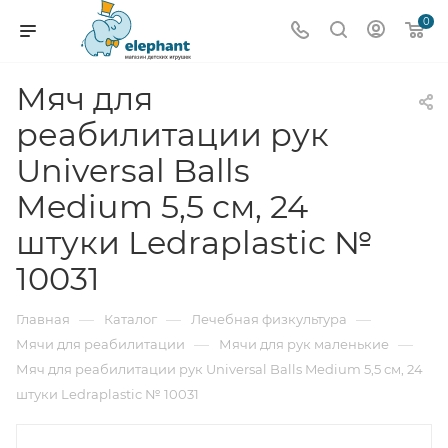
0
Мяч для
реабилитации рук
Universal Balls
Medium 5,5 см, 24
штуки Ledraplastic №
10031
—
—
—
Главная
Каталог
Лечебная физкультура
—
—
Мячи для реабилитации
Мячи для рук маленькие
Мяч для реабилитации рук Universal Balls Medium 5,5 см, 24
штуки Ledraplastic № 10031