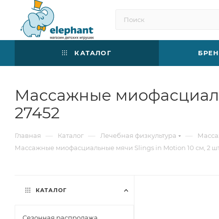
КАТАЛОГ
БРЕ
Массажные миофасциальн
27452
—
—
—
Главная
Каталог
Лечебная физкультура
Масс
Массажные миофасциальные мячи Slings in Motion 10 см, 2 ш
КАТАЛОГ
Сезонная распродажа