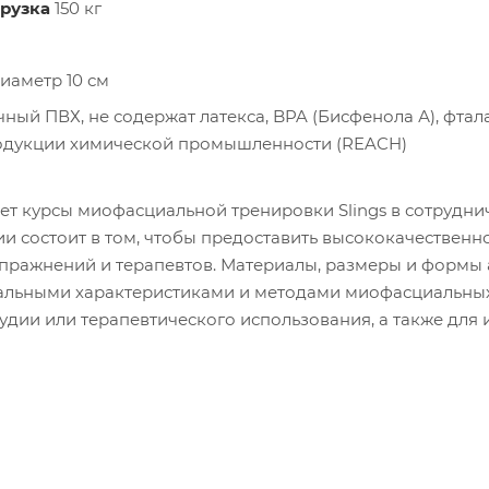
рузка
150 кг
иаметр 10 см
ный ПВХ, не содержат латекса, BPA (Бисфенола А), фтала
родукции химической промышленности (REACH)
гает курсы миофасциальной тренировки Slings в сотрудн
и состоит в том, чтобы предоставить высококачествен
упражнений и терапевтов. Материалы, размеры и формы
иальными характеристиками и методами миофасциальных
тудии или терапевтического использования, а также дл