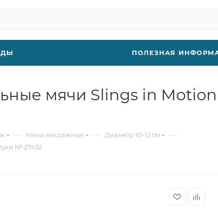
НДЫ
ПОЛЕЗНАЯ ИНФОРМ
ые мячи Slings in Motion 
—
—
—
аж
Мячи массажные
Диаметр 10-12 см
туки № 27452