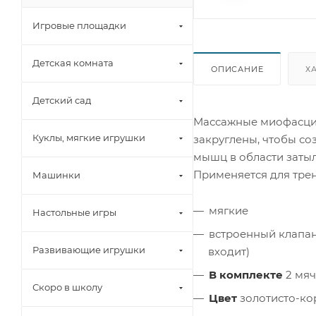
Игровые площадки
Детская комната
ОПИСАНИЕ
Х
Детский сад
Массажные миофасциал
Куклы, мягкие игрушки
закруглены, чтобы со
мышц в области затыл
Применяется для трен
Машинки
мягкие
Настольные игры
встроенный клапан 
Развивающие игрушки
входит)
В комплекте
2 мяч
Скоро в школу
Цвет
золотисто-к