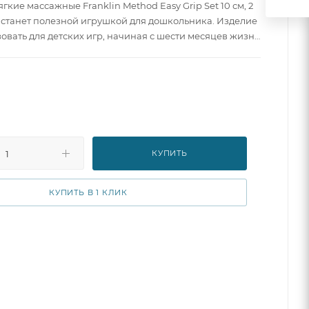
кие массажные Franklin Method Easy Grip Set 10 см, 2
 станет полезной игрушкой для дошкольника. Изделие
овать для детских игр, начиная с шести месяцев жизни
 малыш еще только учится ползать, то есть
о возрасту практически нет. Красивый и яркий мячик
ебенка двигаться, делает занятия физкультурой
тересными. Изделие можно использовать для
ультуры и реабилитации детей с ограниченными
. Мячик хорошо держится на воде, с ним можно
йне.
КУПИТЬ
КУПИТЬ В 1 КЛИК