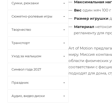
Максимальная наг
Сумки, рюкзаки
Вес
один мяч 100 г
Сюжетно-ролевые игры
Размер игрушки
д
Материал
нетоксич
Творчество
регламенту для п
Транспорт
Art of Motion предла
миру. Миссия компани
Уход за малышом
области физических 
соответствии с фасц
Символ года 2027
подходят для дома, с
Праздник
Аудио, видео диски