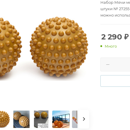
Набор Мячи мяг
штуки № 27255
можно использ
ребенка, когда
ограничений п
стимулирует р
2 290
₽
веселыми и ин
Много
лечебной физк
возможностями
играть в бассе