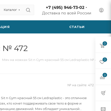
+7 (495) 946-73-02
Каталог
Доставка по всей России
АЦИЯ
СТАТЬИ
0
c № 472
Мяч на ножках Sit n Gym красный 55 см Ledraplastic № 472
0
0
№ на сайте:
472
Sit n Gym красный 55 см Ledraplastic - это отличное
ех, кто хочет поддерживать свое тело в форме и
динацию движений. Мяч обладает уникальной