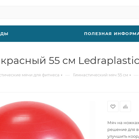
НДЫ
ПОЛЕЗНАЯ ИНФОРМ
 красный 55 см Ledraplasti
—
—
стические мячи для фитнеса
Гимнастический мяч 55 см
Мяч на ножках 
решение для вс
улучшить коор