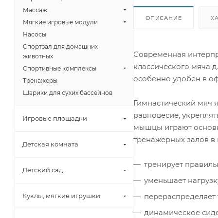
Массаж
ОПИСАНИЕ
Х
Мягкие игровые модули
Насосы
Спортзал для домашних
Современная интерпр
животных
классического мяча 
Спортивные комплексы
особенно удобен в оф
Тренажеры
Шарики для сухих бассейнов
Гимнастический мяч 
равновесие, укрепля
Игровые площадки
мышцы играют основн
тренажерных залов в
Детская комната
тренирует правиль
Детский сад
уменьшает нагрузк
перераспределяет 
Куклы, мягкие игрушки
динамическое сид