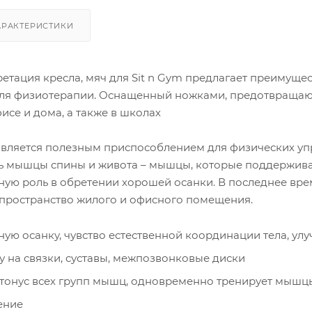
АРАКТЕРИСТИКИ
етация кресла, мяч для Sit n Gym предлагает преимущ
для физиотерапии. Оснащенный ножками, предотвращаю
исе и дома, а также в школах
является полезным приспособлением для физических у
ть мышцы спины и живота – мышцы, которые поддержива
ую роль в обретении хорошей осанки. В последнее вре
 пространство жилого и офисного помещения.
ную осанку, чувство естественной координации тела, ул
у на связки, суставы, межпозвонковые диски
тонус всех групп мышц, одновременно тренирует мышцы
ение