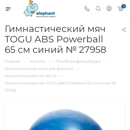
0
Гимнастический мяч
TOGU ABS Powerball
65 см синий № 27958
—
—
—
Главная
Каталог
Лечебная физкультура
—
Гимнастические мячи для фитнеса
—
Гимнастический мяч 65 см
Гимнастический мяч TOGU ABS Powerball 65 см синий №
27958