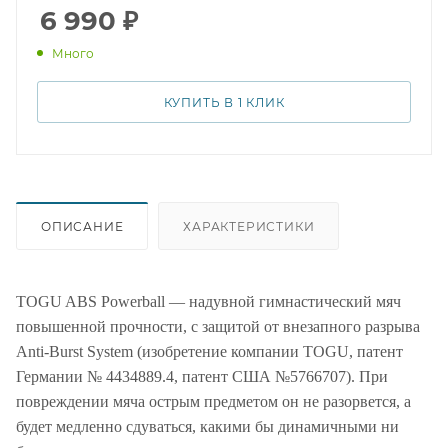
остается стабильным даже при интенсивных
6 990
₽
тренировках. Он выполнен из высококачественного
Много
материала, который нескользящий и прочный.
КУПИТЬ В 1 КЛИК
ОПИСАНИЕ
ХАРАКТЕРИСТИКИ
TOGU ABS Powerball — надувной гимнастический мяч
повышенной прочности, с защитой от внезапного разрыва
Anti-Burst System (изобретение компании TOGU, патент
Германии № 4434889.4, патент США №5766707). При
повреждении мяча острым предметом он не разорвется, а
будет медленно сдуваться, какими бы динамичными ни