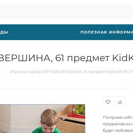
НДЫ
ПОЛЕЗНАЯ ИНФОРМ
ЕРШИНА, 61 предмет KidKr
—
Игровой набор ГОРНАЯ ВЕРШИНА, 61 предмет KidKraft № 17
Построив собс
предметов из 
будет любоват