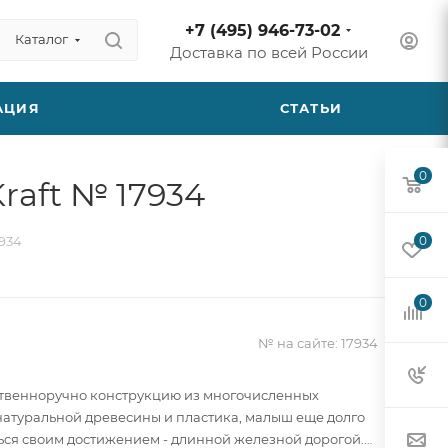
+7 (495) 946-73-02
Каталог
Доставка по всей России
АЦИЯ
СТАТЬИ
0
aft № 17934
934
0
0
№ на сайте:
17934
твенноручно конструкцию из многочисленных
натуральной древесины и пластика, малыш еще долго
ься своим достижением - длинной железной дорогой.