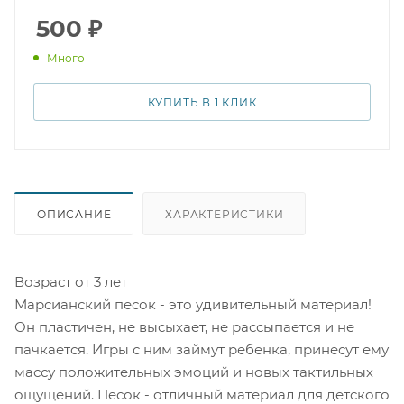
вместе со стильными формочками bondibon.
Благодаря марсианскому песку ваше творчество
500
₽
оживет, а игровой процесс станет еще увлекательней!
Много
Купите 500 г марсианского песка прямо сейчас и
откройте для себя фантастический мир игр и
воображения.
КУПИТЬ В 1 КЛИК
ОПИСАНИЕ
ХАРАКТЕРИСТИКИ
Возраст от 3 лет
Марсианский песок - это удивительный материал!
Он пластичен, не высыхает, не рассыпается и не
пачкается. Игры с ним займут ребенка, принесут ему
массу положительных эмоций и новых тактильных
ощущений. Песок - отличный материал для детского