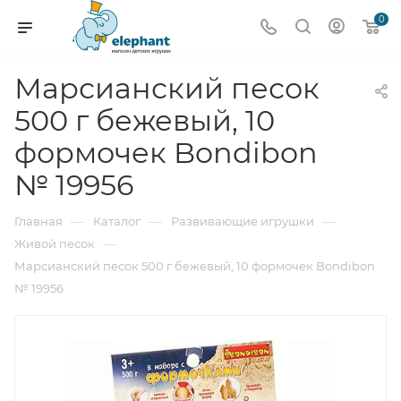
0
Марсианский песок
500 г бежевый, 10
формочек Bondibon
№ 19956
—
—
—
Главная
Каталог
Развивающие игрушки
—
Живой песок
Марсианский песок 500 г бежевый, 10 формочек Bondibon
№ 19956