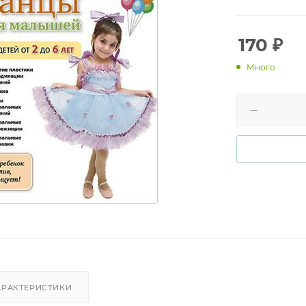
игрушкой, мал
способствует 
игрушка подходи
170
₽
будет радость
Много
АРАКТЕРИСТИКИ