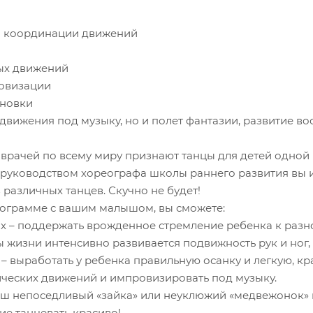
 и координации движений
ых движений
овизации
ановки
о движения под музыку, но и полет фантазии, развитие 
врачей по всему миру признают танцы для детей одной 
 руководством хореографа школы раннего развития вы 
различных танцев. Скучно не будет!
рограмме с вашим малышом, вы сможете:
их – поддержать врожденное стремление ребенка к разн
ы жизни интенсивно развивается подвижность рук и ног,
 – выработать у ребенка правильную осанку и легкую, к
ческих движений и импровизировать под музыку.
ваш непоседливый «зайка» или неуклюжий «медвежонок»
е танцевать красиво!