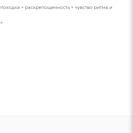
 походка + раскрепощенность + чувство ритма и
а»