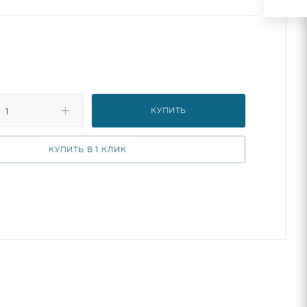
ыш будет осваивать различные движения и ритмы, что
его физическому и координационному развитию. Наша
т детям в возрасте от 2 до 6 лет, что означает, что она
ю на протяжении многих лет.
КУПИТЬ
КУПИТЬ В 1 КЛИК