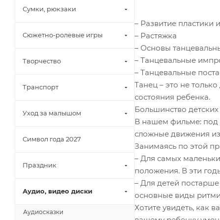
Сумки, рюкзаки
– Развитие пластики
– Растяжка
Сюжетно-ролевые игры
– Основы танцевальн
– Танцевальные импр
Творчество
– Танцевальные пост
Танец – это не тольк
Транспорт
состояния ребенка.
Большинство детских 
Уход за малышом
В нашем фильме: под
сложные движения из 
Символ года 2027
Занимаясь по этой п
– Для самых маленьк
Праздник
положения. В эти год
– Для детей постарше
Аудио, видео диски
основные виды ритми
Хотите увидеть, как 
Аудиосказки
вашему ребенку умени